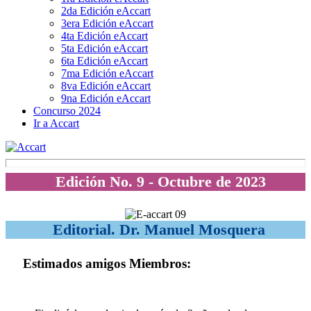
2da Edición eAccart
3era Edición eAccart
4ta Edición eAccart
5ta Edición eAccart
6ta Edición eAccart
7ma Edición eAccart
8va Edición eAccart
9na Edición eAccart
Concurso 2024
Ir a Accart
Edición No. 9 - Octubre de 2023
Editorial. Dr. Manuel Mosquera
Estimados amigos Miembros: