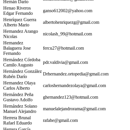
Hernán Darío
Henao Riveros
ganso612002@yahoo.com
Edgar Fernando
Henríquez Guerra
albertohenriquezg@gmail.com
Alberto Mario
Hernandez Arango
nicolash_99@hotmail.com
Nicolas
Hernandez
Balaguera Jose
fercu27@hotmail.com
Fernando
Hernández Córdoba
pdr.valdivia@gmail.com
Camilo Augusto
Hernández González
Drhernandez.ortopedia@gmail.com
Rubén Darío
Hernandez Olaya
carloshernandezolaya@gmail.com
Carlos Alberto
Hernández Peña
ghernandez123@hotmail.com
Gustavo Adolfo
Hernández Solano
manuelalejandrorama@gmail.com
Manuel Alejandro
Herrera Brunal
rafahe@gmail.com
Rafael Eduardo
Herrera García