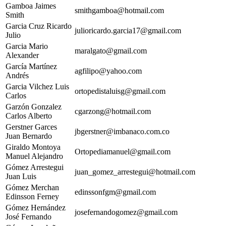
Gamboa Jaimes
smithgamboa@hotmail.com
Smith
Garcia Cruz Ricardo
julioricardo.garcia17@gmail.com
Julio
Garcia Mario
maralgato@gmail.com
Alexander
García Martínez
agfilipo@yahoo.com
Andrés
Garcia Vilchez Luis
ortopedistaluisg@gmail.com
Carlos
Garzón Gonzalez
cgarzong@hotmail.com
Carlos Alberto
Gerstner Garces
jbgerstner@imbanaco.com.co
Juan Bernardo
Giraldo Montoya
Ortopediamanuel@gmail.com
Manuel Alejandro
Gómez Arrestegui
juan_gomez_arrestegui@hotmail.com
Juan Luis
Gómez Merchan
edinssonfgm@gmail.com
Edinsson Ferney
Gómez Hernández
josefernandogomez@gmail.com
José Fernando