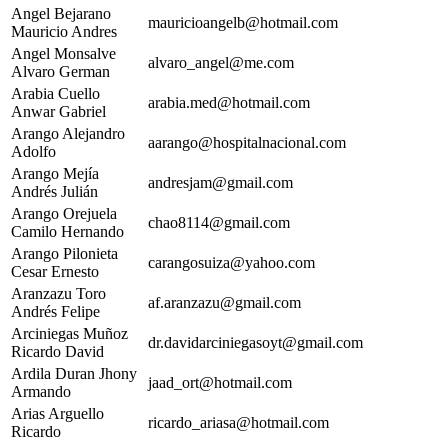
Angel Bejarano
mauricioangelb@hotmail.com
Mauricio Andres
Angel Monsalve
alvaro_angel@me.com
Alvaro German
Arabia Cuello
arabia.med@hotmail.com
Anwar Gabriel
Arango Alejandro
aarango@hospitalnacional.com
Adolfo
Arango Mejía
andresjam@gmail.com
Andrés Julián
Arango Orejuela
chao8114@gmail.com
Camilo Hernando
Arango Pilonieta
carangosuiza@yahoo.com
Cesar Ernesto
Aranzazu Toro
af.aranzazu@gmail.com
Andrés Felipe
Arciniegas Muñoz
dr.davidarciniegasoyt@gmail.com
Ricardo David
Ardila Duran Jhony
jaad_ort@hotmail.com
Armando
Arias Arguello
ricardo_ariasa@hotmail.com
Ricardo