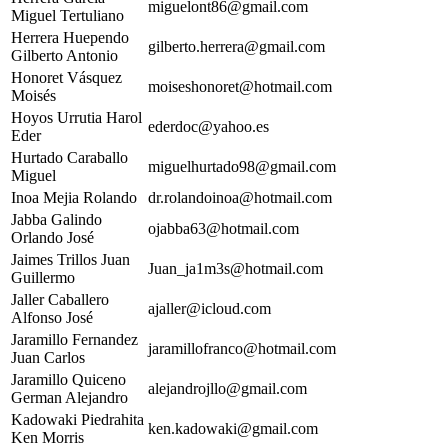
miguelont86@gmail.com
Miguel Tertuliano
Herrera Huependo
gilberto.herrera@gmail.com
Gilberto Antonio
Honoret Vásquez
moiseshonoret@hotmail.com
Moisés
Hoyos Urrutia Harol
ederdoc@yahoo.es
Eder
Hurtado Caraballo
miguelhurtado98@gmail.com
Miguel
Inoa Mejia Rolando
dr.rolandoinoa@hotmail.com
Jabba Galindo
ojabba63@hotmail.com
Orlando José
Jaimes Trillos Juan
Juan_ja1m3s@hotmail.com
Guillermo
Jaller Caballero
ajaller@icloud.com
Alfonso José
Jaramillo Fernandez
jaramillofranco@hotmail.com
Juan Carlos
Jaramillo Quiceno
alejandrojllo@gmail.com
German Alejandro
Kadowaki Piedrahita
ken.kadowaki@gmail.com
Ken Morris