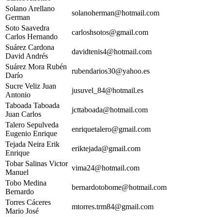
Solano Arellano
solanoherman@hotmail.com
German
Soto Saavedra
carloshsotos@gmail.com
Carlos Hernando
Suárez Cardona
davidtenis4@hotmail.com
David Andrés
Suárez Mora Rubén
rubendarios30@yahoo.es
Darío
Sucre Veliz Juan
jusuvel_84@hotmail.es
Antonio
Taboada Taboada
jcttaboada@hotmail.com
Juan Carlos
Talero Sepulveda
enriquetalero@gmail.com
Eugenio Enrique
Tejada Neira Erik
eriktejada@gmail.com
Enrique
Tobar Salinas Victor
vima24@hotmail.com
Manuel
Tobo Medina
bernardotobome@hotmail.com
Bernardo
Torres Cáceres
mtorres.trm84@gmail.com
Mario José