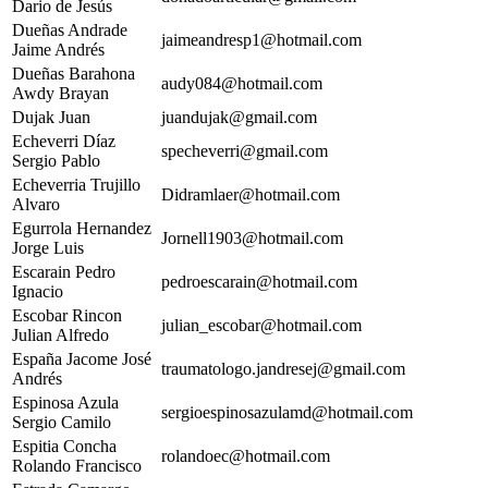
Dario de Jesús
Dueñas Andrade
jaimeandresp1@hotmail.com
Jaime Andrés
Dueñas Barahona
audy084@hotmail.com
Awdy Brayan
Dujak Juan
juandujak@gmail.com
Echeverri Díaz
specheverri@gmail.com
Sergio Pablo
Echeverria Trujillo
Didramlaer@hotmail.com
Alvaro
Egurrola Hernandez
Jornell1903@hotmail.com
Jorge Luis
Escarain Pedro
pedroescarain@hotmail.com
Ignacio
Escobar Rincon
julian_escobar@hotmail.com
Julian Alfredo
España Jacome José
traumatologo.jandresej@gmail.com
Andrés
Espinosa Azula
sergioespinosazulamd@hotmail.com
Sergio Camilo
Espitia Concha
rolandoec@hotmail.com
Rolando Francisco