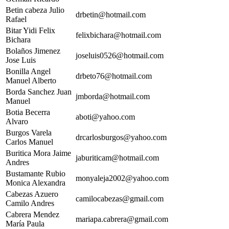
Betin cabeza Julio
drbetin@hotmail.com
Rafael
Bitar Yidi Felix
felixbichara@hotmail.com
Bichara
Bolaños Jimenez
joseluis0526@hotmail.com
Jose Luis
Bonilla Angel
drbeto76@hotmail.com
Manuel Alberto
Borda Sanchez Juan
jmborda@hotmail.com
Manuel
Botia Becerra
aboti@yahoo.com
Alvaro
Burgos Varela
drcarlosburgos@yahoo.com
Carlos Manuel
Buritica Mora Jaime
jaburiticam@hotmail.com
Andres
Bustamante Rubio
monyaleja2002@yahoo.com
Monica Alexandra
Cabezas Azuero
camilocabezas@gmail.com
Camilo Andres
Cabrera Mendez
mariapa.cabrera@gmail.com
María Paula