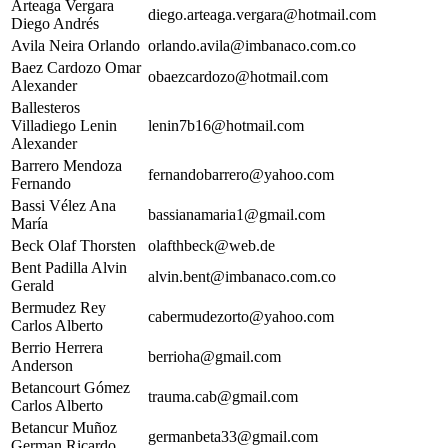
Arteaga Vergara
diego.arteaga.vergara@hotmail.com
Diego Andrés
Avila Neira Orlando
orlando.avila@imbanaco.com.co
Baez Cardozo Omar
obaezcardozo@hotmail.com
Alexander
Ballesteros
Villadiego Lenin
lenin7b16@hotmail.com
Alexander
Barrero Mendoza
fernandobarrero@yahoo.com
Fernando
Bassi Vélez Ana
bassianamaria1@gmail.com
María
Beck Olaf Thorsten
olafthbeck@web.de
Bent Padilla Alvin
alvin.bent@imbanaco.com.co
Gerald
Bermudez Rey
cabermudezorto@yahoo.com
Carlos Alberto
Berrio Herrera
berrioha@gmail.com
Anderson
Betancourt Gómez
trauma.cab@gmail.com
Carlos Alberto
Betancur Muñoz
germanbeta33@gmail.com
German Ricardo