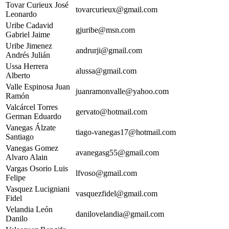
Tovar Curieux José
tovarcurieux@gmail.com
Leonardo
Uribe Cadavid
gjuribe@msn.com
Gabriel Jaime
Uribe Jimenez
andrurji@gmail.com
Andrés Julián
Ussa Herrera
alussa@gmail.com
Alberto
Valle Espinosa Juan
juanramonvalle@yahoo.com
Ramón
Valcárcel Torres
gervato@hotmail.com
German Eduardo
Vanegas Álzate
tiago-vanegas17@hotmail.com
Santiago
Vanegas Gomez
avanegasg55@gmail.com
Alvaro Alain
Vargas Osorio Luis
lfvoso@gmail.com
Felipe
Vasquez Lucigniani
vasquezfidel@gmail.com
Fidel
Velandia León
danilovelandia@gmail.com
Danilo