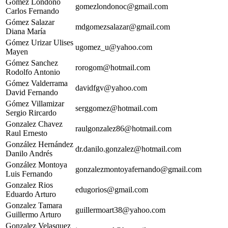
Gómez Londoño
gomezlondonoc@gmail.com
Carlos Fernando
Gómez Salazar
mdgomezsalazar@gmail.com
Diana María
Gómez Urizar Ulises
ugomez_u@yahoo.com
Mayen
Gómez Sanchez
rorogom@hotmail.com
Rodolfo Antonio
Gómez Valderrama
davidfgv@yahoo.com
David Fernando
Gómez Villamizar
serggomez@hotmail.com
Sergio Rircardo
Gonzalez Chavez
raulgonzalez86@hotmail.com
Raul Ernesto
González Hernández
dr.danilo.gonzalez@hotmail.com
Danilo Andrés
González Montoya
gonzalezmontoyafernando@gmail.com
Luis Fernando
Gonzalez Rios
edugorios@gmail.com
Eduardo Arturo
Gonzalez Tamara
guillermoart38@yahoo.com
Guillermo Arturo
Gonzalez Velasquez