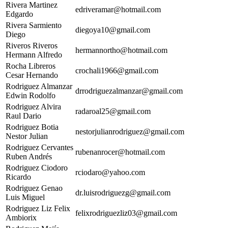
Rivera Martinez
edriveramar@hotmail.com
Edgardo
Rivera Sarmiento
diegoya10@gmail.com
Diego
Riveros Riveros
hermannortho@hotmail.com
Hermann Alfredo
Rocha Libreros
crochali1966@gmail.com
Cesar Hernando
Rodriguez Almanzar
drrodriguezalmanzar@gmail.com
Edwin Rodolfo
Rodriguez Alvira
radaroal25@gmail.com
Raul Dario
Rodriguez Botia
nestorjulianrodriguez@gmail.com
Nestor Julian
Rodriguez Cervantes
rubenanrocer@hotmail.com
Ruben Andrés
Rodriguez Ciodoro
rciodaro@yahoo.com
Ricardo
Rodriguez Genao
dr.luisrodriguezg@gmail.com
Luis Miguel
Rodriguez Liz Felix
felixrodriguezliz03@gmail.com
Ambiorix