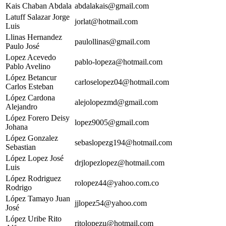
Kais Chaban Abdala
abdalakais@gmail.com
Latuff Salazar Jorge
jorlat@hotmail.com
Luis
Llinas Hernandez
paulollinas@gmail.com
Paulo José
Lopez Acevedo
pablo-lopeza@hotmail.com
Pablo Avelino
López Betancur
carloselopez04@hotmail.com
Carlos Esteban
López Cardona
alejolopezmd@gmail.com
Alejandro
López Forero Deisy
lopez9005@gmail.com
Johana
López Gonzalez
sebaslopezg194@hotmail.com
Sebastian
López Lopez José
drjlopezlopez@hotmail.com
Luis
López Rodriguez
rolopez44@yahoo.com.co
Rodrigo
López Tamayo Juan
jjlopez54@yahoo.com
José
López Uribe Rito
ritolopezu@hotmail.com