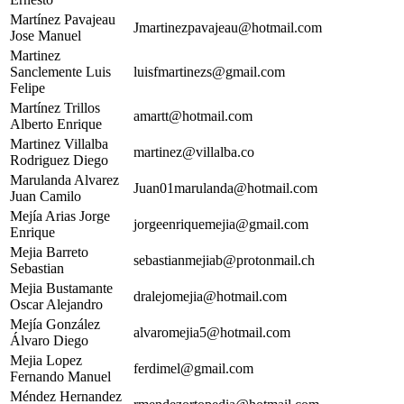
Martínez Pavajeau
Jmartinezpavajeau@hotmail.com
Jose Manuel
Martinez
Sanclemente Luis
luisfmartinezs@gmail.com
Felipe
Martínez Trillos
amartt@hotmail.com
Alberto Enrique
Martinez Villalba
martinez@villalba.co
Rodriguez Diego
Marulanda Alvarez
Juan01marulanda@hotmail.com
Juan Camilo
Mejía Arias Jorge
jorgeenriquemejia@gmail.com
Enrique
Mejia Barreto
sebastianmejiab@protonmail.ch
Sebastian
Mejia Bustamante
dralejomejia@hotmail.com
Oscar Alejandro
Mejía González
alvaromejia5@hotmail.com
Álvaro Diego
Mejia Lopez
ferdimel@gmail.com
Fernando Manuel
Méndez Hernandez