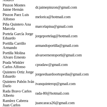
Pinzon Montes
dr.jaimepinzon@gmail.com
Jaime Hernán
Pinzon Paez Luis
melorica@hotmail.com
Alfonso
Piña Quintero Ana
marcelapina@gmail.com
Marcela
Portela García Jorge
jorgeportelag@hotmail.com
Eduardo
Portilla Carrillo
armandoportilla@gmail.com
Armando
Portilla Molina
alvaroernestoporti@gmail.com
Alvaro Ernesto
Prada Winkler
cpradaw@gmail.com
Carlos Alfonso
Quintero Ortiz Jorge
jorgeeduardoortopedia@gmail.com
Eduardo
Quintero Pabón Iván
ivanquinterop@gmail.com
Darío
Rada Bravo Carlos
rada-80@hotmail.com
Alberto
Ramírez Cabrera
juancaraca26@gmail.com
Juan Carlos