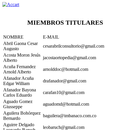
MIEMBROS TITULARES
NOMBRE
E-MAIL
Abril Gaona Cesar
cesarabrilconsultorio@gmail.com
Augusto
Acosta Moron Jesús
jacostaortopedia@gmail.com
Alberto
Acuña Fernandez
arnolddoc@hotmail.com
Arnold Alberto
Afanador Acuña
drafanador@gmail.com
Edgar William
Afanador Bayona
carafan10@gmail.com
Carlos Eduardo
Aguado Gomez
aguadomd@hotmail.com
Giusseppe
Aguilera Bohórquez
baguilera@imbanaco.com.co
Bernardo
Aguirre Delgado
leobaruch@gmail.com
Leonardo Baruch