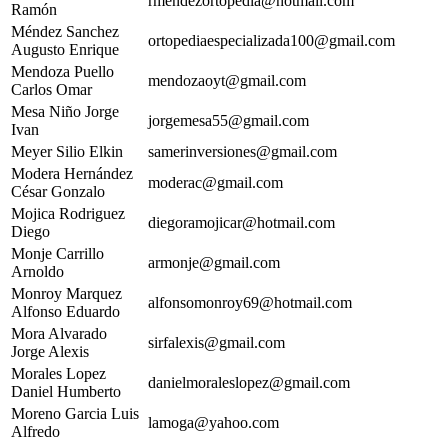
rmendezortopedia@hotmail.com
Ramón
Méndez Sanchez
ortopediaespecializada100@gmail.com
Augusto Enrique
Mendoza Puello
mendozaoyt@gmail.com
Carlos Omar
Mesa Niño Jorge
jorgemesa55@gmail.com
Ivan
Meyer Silio Elkin
samerinversiones@gmail.com
Modera Hernández
moderac@gmail.com
César Gonzalo
Mojica Rodriguez
diegoramojicar@hotmail.com
Diego
Monje Carrillo
armonje@gmail.com
Arnoldo
Monroy Marquez
alfonsomonroy69@hotmail.com
Alfonso Eduardo
Mora Alvarado
sirfalexis@gmail.com
Jorge Alexis
Morales Lopez
danielmoraleslopez@gmail.com
Daniel Humberto
Moreno Garcia Luis
lamoga@yahoo.com
Alfredo