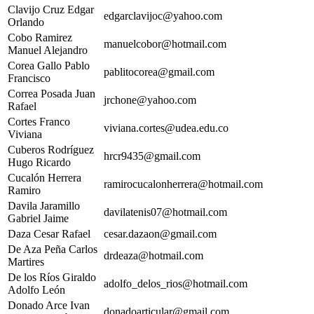
Clavijo Cruz Edgar
edgarclavijoc@yahoo.com
Orlando
Cobo Ramirez
manuelcobor@hotmail.com
Manuel Alejandro
Corea Gallo Pablo
pablitocorea@gmail.com
Francisco
Correa Posada Juan
jrchone@yahoo.com
Rafael
Cortes Franco
viviana.cortes@udea.edu.co
Viviana
Cuberos Rodríguez
hrcr9435@gmail.com
Hugo Ricardo
Cucalón Herrera
ramirocucalonherrera@hotmail.com
Ramiro
Davila Jaramillo
davilatenis07@hotmail.com
Gabriel Jaime
Daza Cesar Rafael
cesar.dazaon@gmail.com
De Aza Peña Carlos
drdeaza@hotmail.com
Martires
De los Ríos Giraldo
adolfo_delos_rios@hotmail.com
Adolfo León
Donado Arce Ivan
donadoarticular@gmail.com