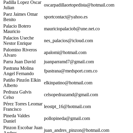
Padilla Lopez Oscar
oscarpadillaortopedista@hotmail.com
Julian
Paez Jaimes Omar
sportcontact@yahoo.es
Benito
Palacio Botero
mauriciopalaciob@une.net.co
Mauricio
Palacios Useche
nes_palacios@icloud.com
Nestor Enrique
Palomino Riveros
apalomi@hotmail.com
Alvaro
Parra Juan David
juanparramd7@gmail.com
Pastrana Molina
fpastrana@medsport.com.co
Angel Fernando
Patiño Pinzón Elkin
elkinpatino@hotmail.com
Alberto
Pedraza Galvis
celsopedrazamd@gmail.com
Celso
Pérez Torres Leomar
leostpt_16@hotmail.com
Francisco
Pineda Valdes
pollopineda@gmail.com
Daniel
Pinzon Escobar Juan
juan_andres_pinzon@hotmail.com
Andres