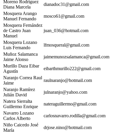
Moreno Rodriguez
dianadoc31@gmail.com
Diana Marcela
Mosquera Arango
mosco61@gmail.com
Manuel Fernando
Mosquera Fernández
de Castro Juan
juan_036@hotmail.com
Manuel
Mosquera Lozano
lfmosqueral@gmail.com
Luis Fernando
Muñoz Salamanca
jaimemunozsalamanca@gmail.com
Jaime Alonso
Murillo Daza Eibar
eibarthmurillo222@gmail.com
Agustín
Naranjo Correa Raul
raulnaranjo@hotmail.com
Jaime
Naranjo Ramírez
julnaranjo@yahoo.com
Julián David
Natera Sierralta
nateraguillermo@gmail.com
Guillermo Enrique
Navarro Lozano
carlosnavarro.rodilla@gmail.com
Carlos Alberto
Niño Caicedo José
drjose.nino@hotmail.com
María