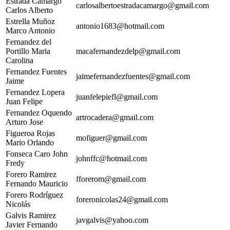
Estrada Camargo
carlosalbertoestradacamargo@gmail.com
Carlos Alberto
Estrella Muñoz
antonio1683@hotmail.com
Marco Antonio
Fernandez del
Portillo Maria
macafernandezdelp@gmail.com
Carolina
Fernandez Fuentes
jaimefernandezfuentes@gmail.com
Jaime
Fernandez Lopera
juanfelepiefl@gmail.com
Juan Felipe
Fernandez Oquendo
artrocadera@gmail.com
Arturo Jose
Figueroa Rojas
mofiguer@gmail.com
Mario Orlando
Fonseca Caro John
johnffc@hotmail.com
Fredy
Forero Ramirez
fforerom@gmail.com
Fernando Mauricio
Forero Rodríguez
foreronicolas24@gmail.com
Nicolás
Galvis Ramirez
javgalvis@yahoo.com
Javier Fernando