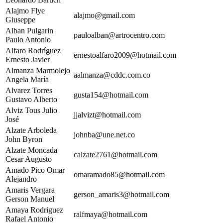
Alajmo Flye
alajmo@gmail.com
Giuseppe
Alban Pulgarin
pauloalban@artrocentro.com
Paulo Antonio
Alfaro Rodríguez
ernestoalfaro2009@hotmail.com
Ernesto Javier
Almanza Marmolejo
aalmanza@cddc.com.co
Angela María
Alvarez Torres
gusta154@hotmail.com
Gustavo Alberto
Alviz Tous Julio
jjalvizt@hotmail.com
José
Alzate Arboleda
johnba@une.net.co
John Byron
Alzate Moncada
calzate2761@hotmail.com
Cesar Augusto
Amado Pico Omar
omaramado85@hotmail.com
Alejandro
Amaris Vergara
gerson_amaris3@hotmail.com
Gerson Manuel
Amaya Rodriguez
ralfmaya@hotmail.com
Rafael Antonio