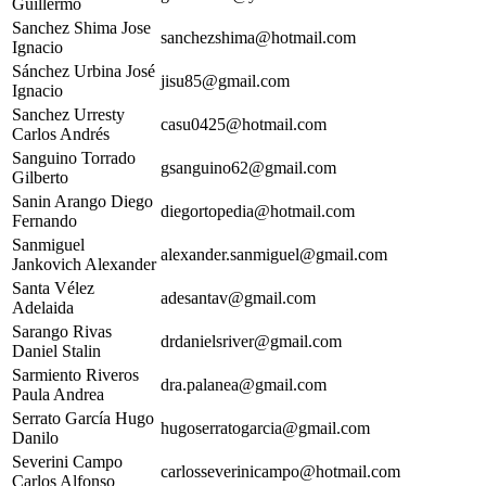
Guillermo
Sanchez Shima Jose
sanchezshima@hotmail.com
Ignacio
Sánchez Urbina José
jisu85@gmail.com
Ignacio
Sanchez Urresty
casu0425@hotmail.com
Carlos Andrés
Sanguino Torrado
gsanguino62@gmail.com
Gilberto
Sanin Arango Diego
diegortopedia@hotmail.com
Fernando
Sanmiguel
alexander.sanmiguel@gmail.com
Jankovich Alexander
Santa Vélez
adesantav@gmail.com
Adelaida
Sarango Rivas
drdanielsriver@gmail.com
Daniel Stalin
Sarmiento Riveros
dra.palanea@gmail.com
Paula Andrea
Serrato García Hugo
hugoserratogarcia@gmail.com
Danilo
Severini Campo
carlosseverinicampo@hotmail.com
Carlos Alfonso