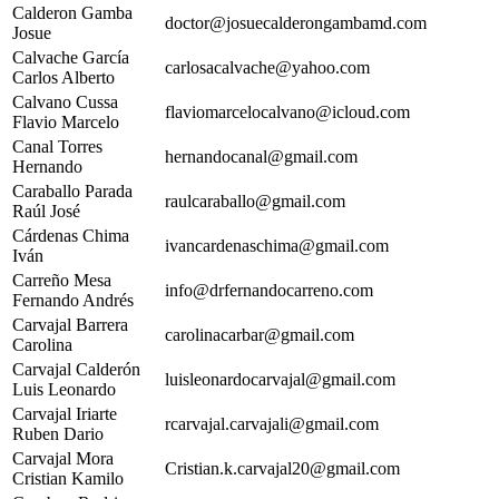
Calderon Gamba
doctor@josuecalderongambamd.com
Josue
Calvache García
carlosacalvache@yahoo.com
Carlos Alberto
Calvano Cussa
flaviomarcelocalvano@icloud.com
Flavio Marcelo
Canal Torres
hernandocanal@gmail.com
Hernando
Caraballo Parada
raulcaraballo@gmail.com
Raúl José
Cárdenas Chima
ivancardenaschima@gmail.com
Iván
Carreño Mesa
info@drfernandocarreno.com
Fernando Andrés
Carvajal Barrera
carolinacarbar@gmail.com
Carolina
Carvajal Calderón
luisleonardocarvajal@gmail.com
Luis Leonardo
Carvajal Iriarte
rcarvajal.carvajali@gmail.com
Ruben Dario
Carvajal Mora
Cristian.k.carvajal20@gmail.com
Cristian Kamilo