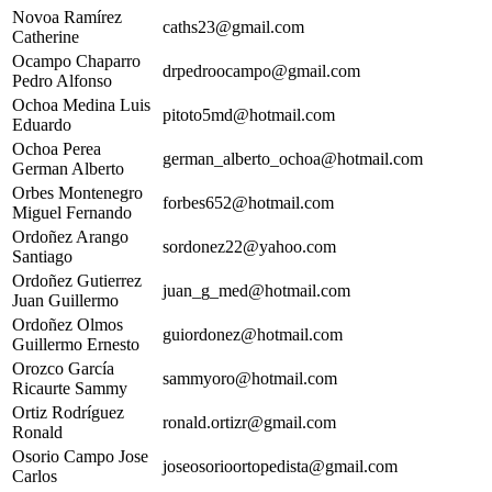
Novoa Ramírez
caths23@gmail.com
Catherine
Ocampo Chaparro
drpedroocampo@gmail.com
Pedro Alfonso
Ochoa Medina Luis
pitoto5md@hotmail.com
Eduardo
Ochoa Perea
german_alberto_ochoa@hotmail.com
German Alberto
Orbes Montenegro
forbes652@hotmail.com
Miguel Fernando
Ordoñez Arango
sordonez22@yahoo.com
Santiago
Ordoñez Gutierrez
juan_g_med@hotmail.com
Juan Guillermo
Ordoñez Olmos
guiordonez@hotmail.com
Guillermo Ernesto
Orozco García
sammyoro@hotmail.com
Ricaurte Sammy
Ortiz Rodríguez
ronald.ortizr@gmail.com
Ronald
Osorio Campo Jose
joseosorioortopedista@gmail.com
Carlos