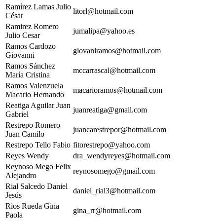
Ramírez Lamas Julio
litorl@hotmail.com
César
Ramirez Romero
jumalipa@yahoo.es
Julio Cesar
Ramos Cardozo
giovaniramos@hotmail.com
Giovanni
Ramos Sánchez
mccarrascal@hotmail.com
María Cristina
Ramos Valenzuela
macarioramos@hotmail.com
Macario Hernando
Reatiga Aguilar Juan
juanreatiga@gmail.com
Gabriel
Restrepo Romero
juancarestrepor@hotmail.com
Juan Camilo
Restrepo Tello Fabio
fitorestrepo@yahoo.com
Reyes Wendy
dra_wendyreyes@hotmail.com
Reynoso Mego Felix
reynosomego@gmail.com
Alejandro
Rial Salcedo Daniel
daniel_rial3@hotmail.com
Jesús
Rios Rueda Gina
gina_rr@hotmail.com
Paola