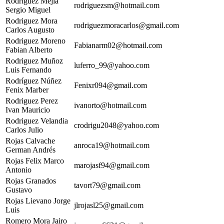
Rodriguez Mejía
rodriguezsm@hotmail.com
Sergio Miguel
Rodriguez Mora
rodriguezmoracarlos@gmail.com
Carlos Augusto
Rodriguez Moreno
Fabianarm02@hotmail.com
Fabian Alberto
Rodriguez Muñoz
luferro_99@yahoo.com
Luis Fernando
Rodríguez Núñez
Fenixr094@gmail.com
Fenix Marber
Rodriguez Perez
ivanorto@hotmail.com
Ivan Mauricio
Rodriguez Velandia
crodrigu2048@yahoo.com
Carlos Julio
Rojas Calvache
anroca19@hotmail.com
German Andrés
Rojas Felix Marco
marojasf94@gmail.com
Antonio
Rojas Granados
tavort79@gmail.com
Gustavo
Rojas Lievano Jorge
jlrojasl25@gmail.com
Luis
Romero Mora Jairo