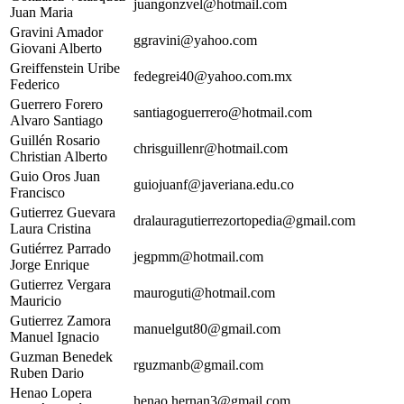
juangonzvel@hotmail.com
Juan Maria
Gravini Amador
ggravini@yahoo.com
Giovani Alberto
Greiffenstein Uribe
fedegrei40@yahoo.com.mx
Federico
Guerrero Forero
santiagoguerrero@hotmail.com
Alvaro Santiago
Guillén Rosario
chrisguillenr@hotmail.com
Christian Alberto
Guio Oros Juan
guiojuanf@javeriana.edu.co
Francisco
Gutierrez Guevara
dralauragutierrezortopedia@gmail.com
Laura Cristina
Gutiérrez Parrado
jegpmm@hotmail.com
Jorge Enrique
Gutierrez Vergara
mauroguti@hotmail.com
Mauricio
Gutierrez Zamora
manuelgut80@gmail.com
Manuel Ignacio
Guzman Benedek
rguzmanb@gmail.com
Ruben Dario
Henao Lopera
henao.hernan3@gmail.com