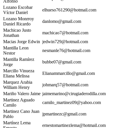
Alfonso
Lozano Escobar
elhueso761290@hotmail.com
Víctor Daniel
Lozano Monrroy
danlomo@gmail.com
Daniel Ricardo
Machicao Justo
machicao7@hotmail.com
Jonathan
Macias Jorge Edwin
jedwin729@hotmail.com
Mantilla Leon
nesmanle76@hotmail.com
Nestor
Mantilla Ramírez
bubbe07@gmail.com
Jorge
Marcillo Vinueza
Elianammarcillo@gmail.com
Eliana Melissa
Marquez Arabia
johmarq57@hotmail.com
William Henry
Mariño Valero Jaime
jaimemarino@cirugiaderodilla.com
Martinez Aguado
camilo_martinez09@yahoo.com
Camilo
Martinez Cano Juan
jpmartinezc@gmail.com
Pablo
Martínez Lema
ernestomartinezlema@hotmail.com
Ernesto