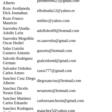
jaromero6621@gmail.com
Alberto
Rozo Avellaneda
elfodruida12@yahoo.es
Dick Jonnathan
Rozo Franco
mrfdoc@yahoo.com
Mauricio
Saavedra Abadia
adolfoleo69@hotmail.com
Adolfo León
Saavedra Mogollón
os.saavedra@gmail.com
Oscar Hediel
Salas Garzón
gusorto@hotmail.com
Gustavo Antonio
Salcedo Rodriguez
gsalcedomd@gmail.com
German
Salvador Ordoñez
casos777@gmail.com
Carlos Arturo
Sanchez Cruz Diego
diegosancruz@hotmail.com
Alberto
Sanchez Dicelis
nesanorto@hotmail.com
Nestor Elias
Sanchez Martinez
carlosesanchezm@gmail.com
Carlos Eduardo
Sanchez Rodriguez
gsanchez5@yahoo.com