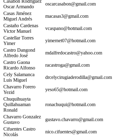
Casabon Rodriguez
oscarcasabon@gmail.com
Oscar Armando
Casas Jiménez
macasas3@gmail.com
Miguel Andrés
Castaño Cardenas
vcaspano@hotmail.com
Victor Manuel
Castellar Torres
yimernet07@hotmail.com
Yimer
Castro Dangond
mdalfredocastro@yahoo.com
Alfredo José
Castro Gaona
racastroga@gmail.com
Ricardo Alfonso
Cely Salamanca
drcelycirugiaderodilla@gmail.com
Luis Miguel
Chavarro Forero
yeso65@hotmail.com
Yezid
Chuquihuayta
Quillahuaman
ronachuqui@hotmail.com
Ronald
Chavarro Gonzalez
gustavo.chavarro@gmail.com
Gustavo
Cifuentes Castro
nico.cifuentes@gmail.com
Nicolás