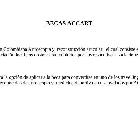
BECAS ACCART
 Colombiana Artroscopia y
reconstrucción articular
el cual consiste
ociación local ,los costos serán cubiertos por
las respectivas asociacione
 opción de aplicar a la beca para convertirse en uno de los travell
ros reconocidos de artroscopia y medicina deportiva en usa avalados p
s.