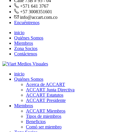
Calle 73B # 95 - 04
+571 641 3767
+57 3008351601
info@accart.com.co
Encuéntrenos
inicio
Quiénes Somos
Miembros
Zona Socios
Contáctenos
inicio
Quiénes Somos
Acerca de ACCART
ACCART Junta Directiva
ACCART Estatutos
ACCART Presidente
Miembros
ACCART Miembros
Tipos de miembros
Beneficios
Comó ser miembro