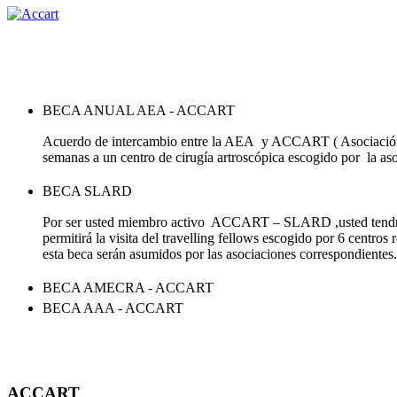
BECA ANUAL AEA - ACCART
Acuerdo de intercambio entre la AEA
y ACCART ( Asociación
semanas a un centro de cirugía artroscópica escogido por
la as
BECA SLARD
Por ser usted miembro activo ACCART – SLARD ,usted tendrá la
permitirá la visita del travelling fellows escogido por 6 cent
esta beca serán asumidos por las asociaciones correspondiente
BECA AMECRA - ACCART
BECA AAA - ACCART
ACCART